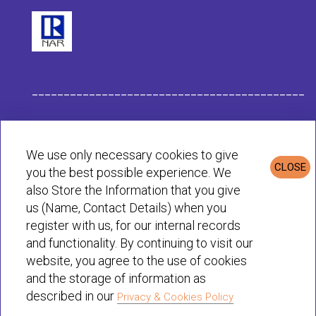
___________________________________________
Στοιχεία Eταιρείας Habit
We use only necessary cookies to give
CLOSE
you the best possible experience. We
Πολιτική Απορρήτου & Cookies
also Store the Information that you give
us (Name, Contact Details) when you
register with us, for our internal records
© Habit 2001-2025 All rights reserved
and functionality. By continuing to visit our
website, you agree to the use of cookies
and the storage of information as
described in our
Privacy & Cookies Policy