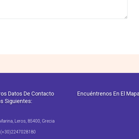
os Datos De Contacto
Encuéntrenos En El Map
s Siguientes:
arina, Leros, 85400, Grecia
: (+30)2247028180