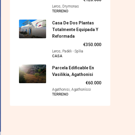
Leros, Drymonas
TERRENO
Casa De Dos Plantas
Totalmente Equipada Y
Reformada
€350.000
Leros, Padèli - Spìlia
CASA
Parcela Edificable En
Vasilikia, Agathonisi
€60.000
Agathonisi, Agathonìssi
TERRENO