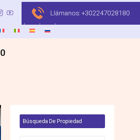
Llámanos:
+302247028180
00
Búsqueda De Propiedad