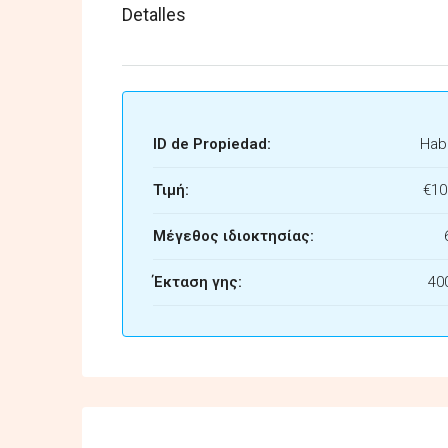
Detalles
ID de Propiedad:
Habi
Τιμή:
€10
Μέγεθος ιδιοκτησίας:
Έκταση γης:
40