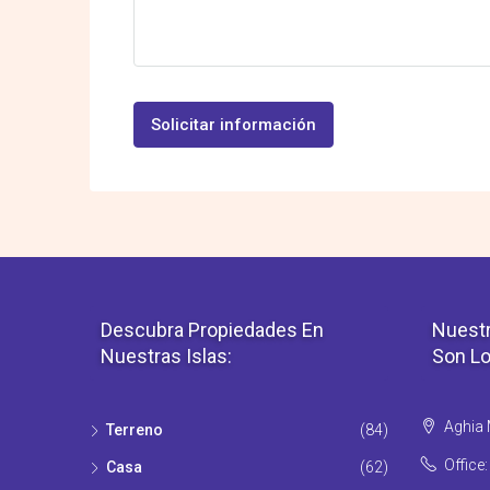
Solicitar información
Descubra Propiedades En
Nuestr
Nuestras Islas:
Son Lo
Aghia M
Terreno
(84)
Office
Casa
(62)