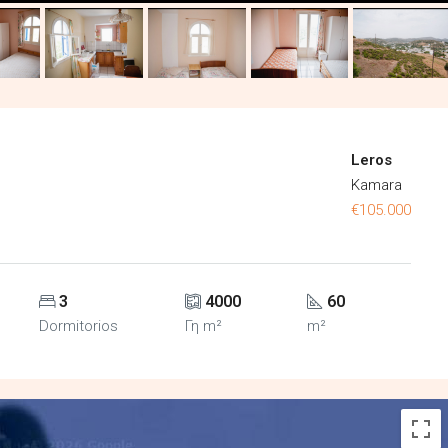
Leros
Kamara
€105.000
3
4000
60
Dormitorios
Γη m²
m²