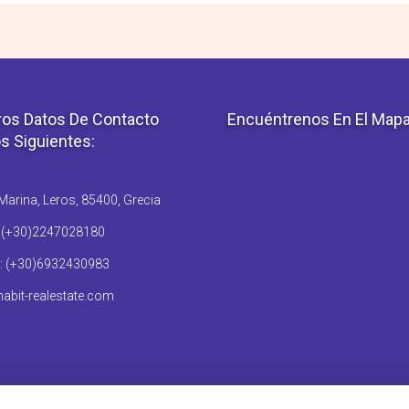
os Datos De Contacto
Encuéntrenos En El Map
s Siguientes:
arina, Leros, 85400, Grecia
: (+30)2247028180
: (+30)6932430983
abit-realestate.com