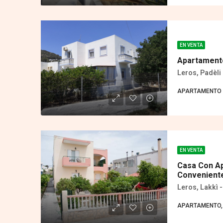
EN VENTA
Apartamento
Leros, Padèli 
APARTAMENTO
EN VENTA
Casa Con A
Convenient
Leros, Lakkì 
APARTAMENTO,