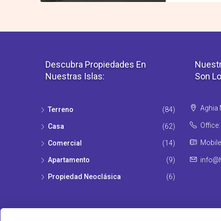
Descubra Propiedades En
Nuestr
Nuestras Islas:
Son Lo
Aghia M
Terreno
(84)
Office
Casa
(62)
Mobile
Comercial
(14)
Apartamento
(9)
info@h
Propiedad Νeoclásica
(6)