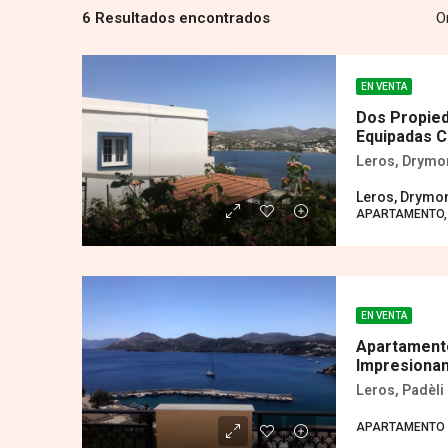
6 Resultados encontrados
O
EN VENTA
Dos Propied
Equipadas C
Leros, Drymo
Leros, Drymo
APARTAMENTO,
EN VENTA
Apartamento
Impresionan
Leros, Padèli 
APARTAMENTO