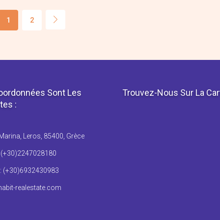
1
2
oordonnées Sont Les
Trouvez-Nous Sur La Car
tes :
Marina, Leros, 85400, Grèce
: (+30)2247028180
: (+30)6932430983
abit-realestate.com