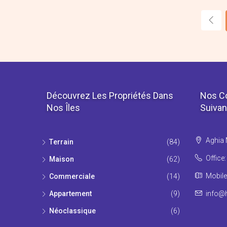
Découvrez Les Propriétés Dans
Nos C
Nos Îles
Suivan
Aghia 
Τerrain
(84)
Office
Maison
(62)
Mobile
Commerciale
(14)
Appartement
(9)
info@h
Νéoclassique
(6)