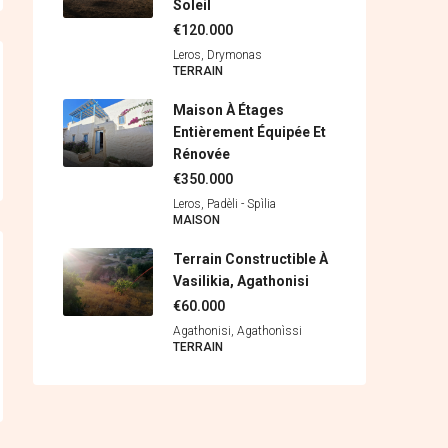
Soleil
€120.000
Leros, Drymonas
ΤERRAIN
Maison À Étages
Entièrement Équipée Et
Rénovée
€350.000
Leros, Padèli - Spìlia
MAISON
Terrain Constructible À
Vasilikia, Agathonisi
€60.000
Agathonisi, Agathonìssi
ΤERRAIN