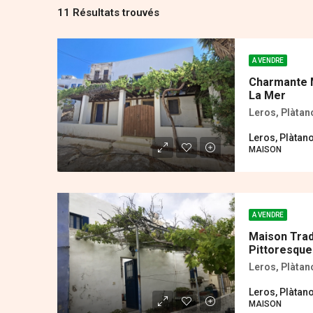
11 Résultats trouvés
A VENDRE
Charmante M
La Mer
Leros, Plàtan
Leros, Plàtan
MAISON
A VENDRE
Maison Trad
Pittoresque
Leros, Plàtan
Leros, Plàtan
MAISON