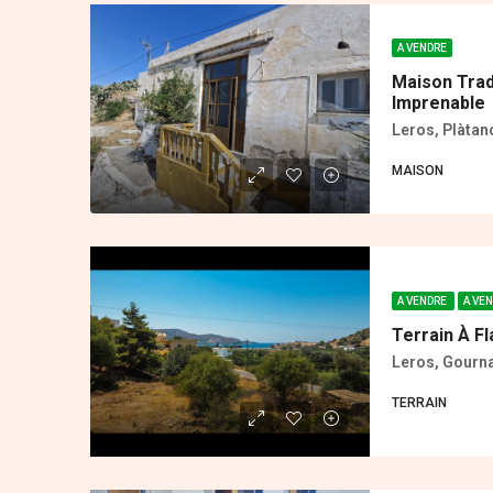
A VENDRE
Maison Trad
Imprenable
Leros, Plàtan
MAISON
A VENDRE
A VE
Terrain À F
Leros, Gourn
ΤERRAIN