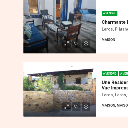
A VENDRE
Charmante M
Leros, Plàtan
MAISON
A VENDRE
A VE
Une Résiden
Vue Impren
Leros, Leros,
MAISON, MAIS