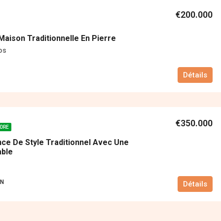
€200.000
aison Traditionnelle En Pierre
os
Détails
€350.000
NDRE
ce De Style Traditionnel Avec Une
able
ON
Détails