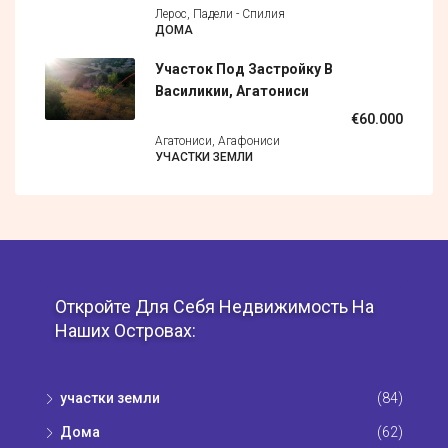
Лерос, Падели - Спилия
ДОМА
Участок Под Застройку В
Василикии, Агатониси
€60.000
Агатониси, Агафониси
УЧАСТКИ ЗЕМЛИ
Откройте Для Себя Недвижимость На
Наших Островах:
участки земли
(84)
Дома
(62)