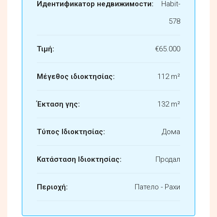
Идентификатор недвижимости:
Habit-
578
Τιμή:
€65.000
Μέγεθος ιδιοκτησίας:
112 m²
Έκταση γης:
132 m²
Τύπος Ιδιοκτησίας:
Дома
Κατάσταση Ιδιοκτησίας:
Продал
Περιοχή:
Патело - Рахи