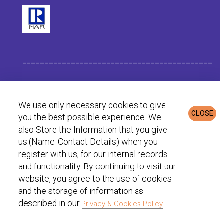
___________________________________________
Данные компании Habit
We use only necessary cookies to give
CLOSE
you the best possible experience. We
Политика конфиденциальности и cookie
also Store the Information that you give
us (Name, Contact Details) when you
register with us, for our internal records
© Habit 2001-2025 All rights reserved
and functionality. By continuing to visit our
website, you agree to the use of cookies
and the storage of information as
described in our
Privacy & Cookies Policy