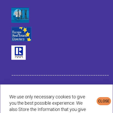
___________________________________________
Данные компании Habit
We use only necessary cookies to give
CLOSE
you the best possible experience. We
Политика конфиденциальности и cookie
also Store the Information that you give