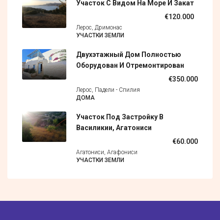
Участок С Видом На Море И Закат
€120.000
Лерос, Дримонас
УЧАСТКИ ЗЕМЛИ
Двухэтажный Дом Полностью
Оборудован И Отремонтирован
€350.000
Лерос, Падели - Спилия
ДОМА
Участок Под Застройку В
Василикии, Агатониси
€60.000
Агатониси, Агафониси
УЧАСТКИ ЗЕМЛИ