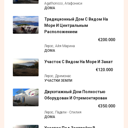
Agathonissi, Агафониси
ДОМА
Традиционный Дом С Видом На
Море И Центральным
Расположением
€200.000
Лерос, Айя Марина
ДОМА
Участок С Видом На Море И Закат
€120.000
Лерос, Дримонас
УЧАСТКИ ЗЕМЛИ
Двухэтажный Дом Полностью
Оборудован И Отремонтирован
€350.000
Лерос, Падели - Спилия
ДОМА
Участок Под Застройку В