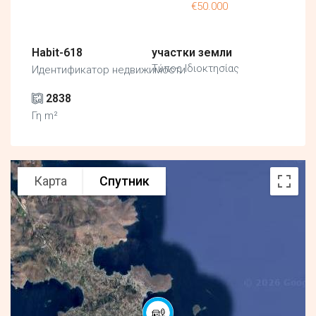
€50.000
Habit-618
участки земли
Τύπος Ιδιοκτησίας
Идентификатор недвижимости
2838
Γη m²
Карта
Спутник