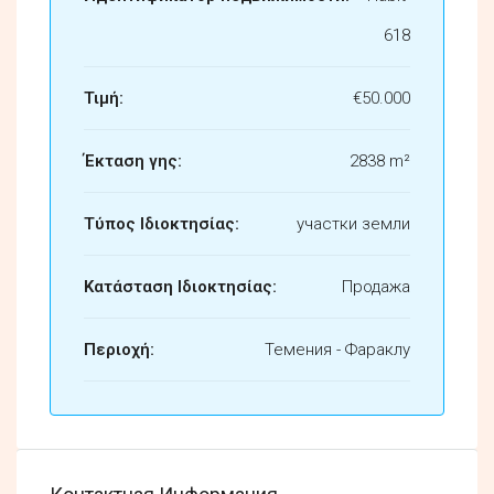
618
Τιμή:
€50.000
Έκταση γης:
2838 m²
Τύπος Ιδιοκτησίας:
участки земли
Κατάσταση Ιδιοκτησίας:
Продажа
Περιοχή:
Темения - Фараклу