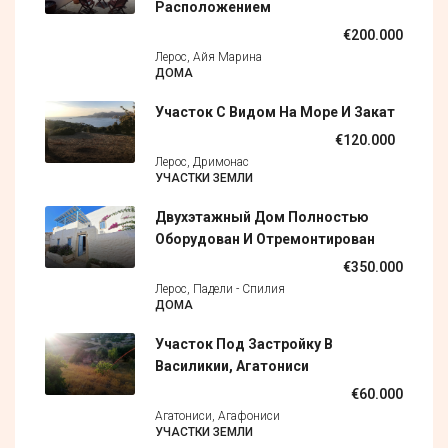
Расположением
€200.000
Лерос, Айя Марина
ДОМА
Участок С Видом На Море И Закат
€120.000
Лерос, Дримонас
УЧАСТКИ ЗЕМЛИ
Двухэтажный Дом Полностью
Оборудован И Отремонтирован
€350.000
Лерос, Падели - Спилия
ДОМА
Участок Под Застройку В
Василикии, Агатониси
€60.000
Агатониси, Агафониси
УЧАСТКИ ЗЕМЛИ