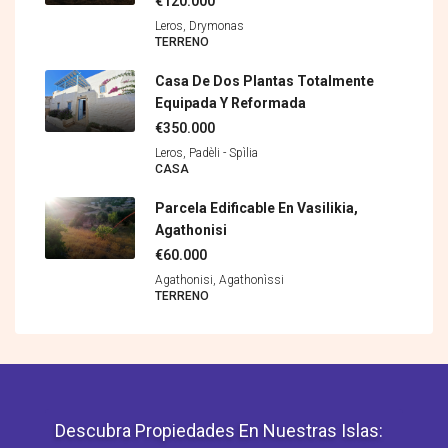
€120.000
Leros, Drymonas
TERRENO
Casa De Dos Plantas Totalmente
Equipada Y Reformada
€350.000
Leros, Padèli - Spìlia
CASA
Parcela Edificable En Vasilikia,
Agathonisi
€60.000
Agathonisi, Agathonìssi
TERRENO
Descubra Propiedades En Nuestras Islas: