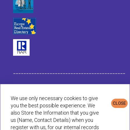
___________________________________________
Datos de la Empresa Habit
We use only necessary cookies to give
CLOSE
you the best possible experience. We
Política de Privacidad & Cookies
also Store the Information that you give
us (Name, Contact Details) when you
register with us, for our internal records