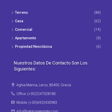
Terreno
(84)
Casa
(62)
Comercial
(14)
Apartamento
(9)
Propiedad Νeoclásica
(6)
Nuestros Datos De Contacto Son Los
Siguientes:
Aghia Marina, Leros, 85400, Grecia
Office: (+30)2247028180
Mobile: (+30)6932430983
info@habit-realestate.com