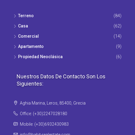
Terreno
(84)
Casa
(62)
Comercial
(14)
Apartamento
(9)
Propiedad Νeoclásica
(6)
Nuestros Datos De Contacto Son Los
Siguientes:
Aghia Marina, Leros, 85400, Grecia
Office: (+30)2247028180
Mobile: (+30)6932430983
info@habit-realestate.com