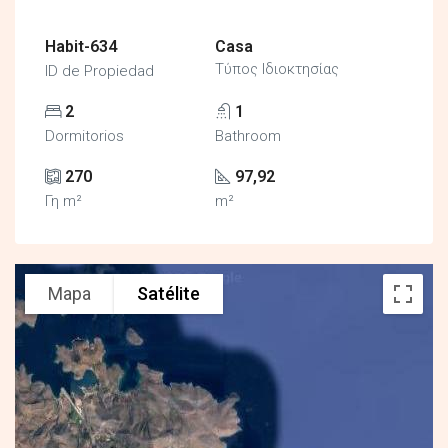
Habit-634
Casa
Τύπος Ιδιοκτησίας
ID de Propiedad
2
1
Dormitorios
Bathroom
270
97,92
Γη m²
m²
Mapa
Satélite