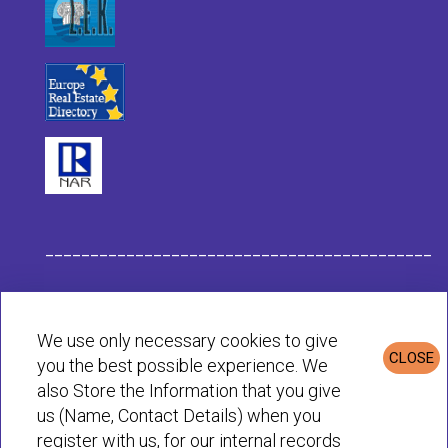
___________________________________________
Datos de la Empresa Habit
We use only necessary cookies to give
CLOSE
you the best possible experience. We
Política de Privacidad & Cookies
also Store the Information that you give
us (Name, Contact Details) when you
register with us, for our internal records