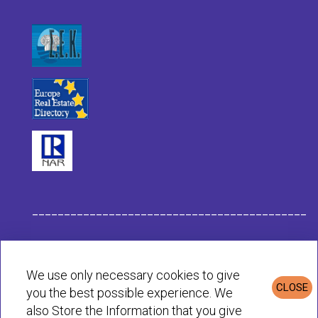
___________________________________________
Datos de la Empresa Habit
We use only necessary cookies to give
CLOSE
you the best possible experience. We
Política de Privacidad & Cookies
also Store the Information that you give