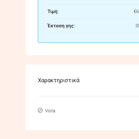
Τιμή:
€6
Έκταση γης:
3
Χαρακτηριστικά
Vista