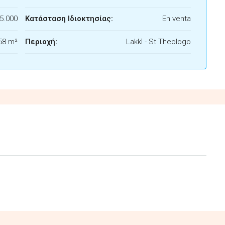
5.000
Κατάσταση Ιδιοκτησίας:
En venta
58 m²
Περιοχή:
Lakkì - St Theologo