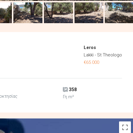
Leros
Lakkì - St Theologo
€65.000
358
ιοκτησίας
Γη m²