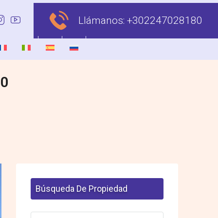
Llámanos:
+302247028180
00
Búsqueda De Propiedad