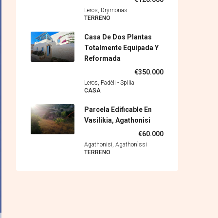
Leros, Drymonas
TERRENO
Casa De Dos Plantas
Totalmente Equipada Y
Reformada
€350.000
Leros, Padèli - Spìlia
CASA
Parcela Edificable En
Vasilikia, Agathonisi
€60.000
Agathonisi, Agathonìssi
TERRENO