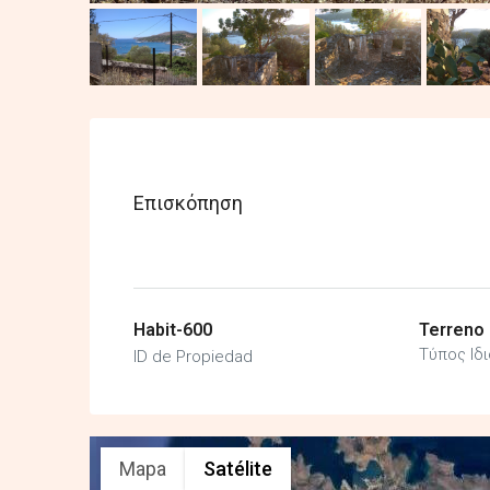
Επισκόπηση
Habit-600
Terreno
Τύπος Ιδ
ID de Propiedad
Mapa
Satélite