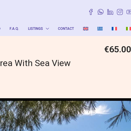
O
F.A.Q.
LISTINGS
CONTACT
€65.0
Area With Sea View