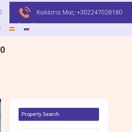
Καλέστε Μας:
+302247028180
00
Property Search