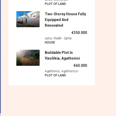
PLOT OF LAND
Two-Storey House Fully
Equipped And
Renovated
€350.000
Leros, Padèli - Spìlia
HOUSE
Buildable Plot In
Vasilikia, Agathonisi
€60.000
Agathonisi, Agathonìssi
PLOT OF LAND