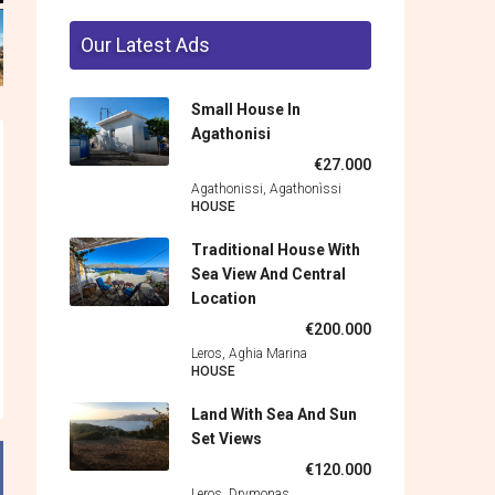
Our Latest Ads
Small House In
Agathonisi
€27.000
Agathonissi, Agathonìssi
HOUSE
Traditional House With
Sea View And Central
Location
€200.000
Leros, Aghia Marina
HOUSE
Land With Sea And Sun
Set Views
€120.000
Leros, Drymonas