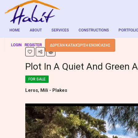
HOME
ABOUT
SERVICES
CONSTRUCTIONS
PORTFOLI
LOGIN
REGISTER
ΔΩΡΕΆΝ ΚΑΤΑΧΏΡΙΣΗ ΕΝΟΙΚΊΑΣΗΣ
Plot In A Quiet And Green 
FOR SALE
Leros, Mili - Plakes