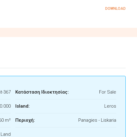
DOWNLOAD
t-367
Κατάσταση Ιδιοκτησίας:
For Sale
0.000
Island:
Leros
60 m²
Περιοχή:
Panagies - Liskaria
f Land