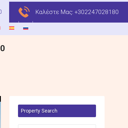
Καλέστε Μας:
+302247028180
00
Property Search