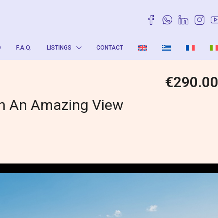
O
F.A.Q.
LISTINGS
CONTACT
€290.0
th An Amazing View