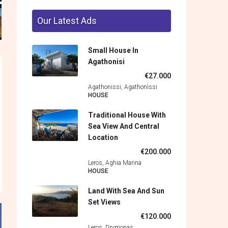
Our Latest Ads
Small House In
Agathonisi
€27.000
Agathonissi, Agathonìssi
HOUSE
Traditional House With
Sea View And Central
Location
€200.000
Leros, Aghia Marina
HOUSE
Land With Sea And Sun
Set Views
€120.000
Leros, Drymonas