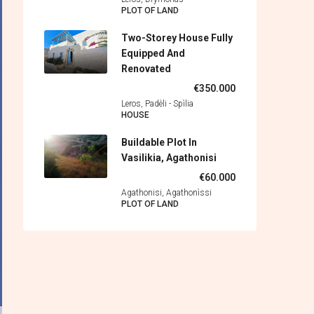
PLOT OF LAND
Two-Storey House Fully
Equipped And
Renovated
€350.000
Leros, Padèli - Spìlia
HOUSE
Buildable Plot In
Vasilikia, Agathonisi
€60.000
Agathonisi, Agathonìssi
PLOT OF LAND