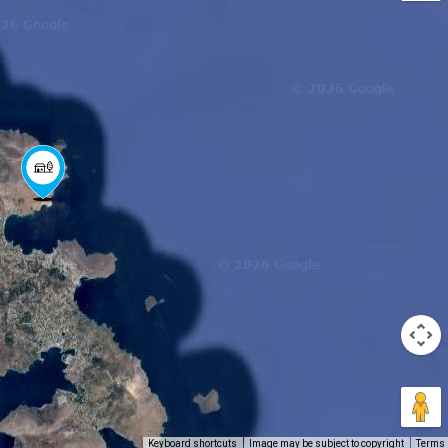
Keyboard shortcuts
Image may be subject to copyright
Terms