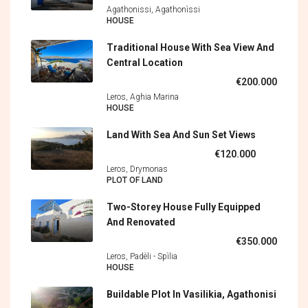
Agathonissi, Agathonìssi
HOUSE
Traditional House With Sea View And
Central Location
€200.000
Leros, Aghia Marina
HOUSE
Land With Sea And Sun Set Views
€120.000
Leros, Drymonas
PLOT OF LAND
Two-Storey House Fully Equipped
And Renovated
€350.000
Leros, Padèli - Spìlia
HOUSE
Buildable Plot In Vasilikia, Agathonisi