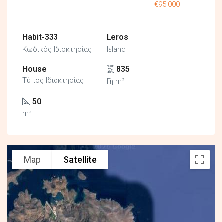
€95.000
Habit-333
Leros
Κωδικός Ιδιοκτησίας
Island
House
835
Τύπος Ιδιοκτησίας
Γη m²
50
m²
Map
Satellite