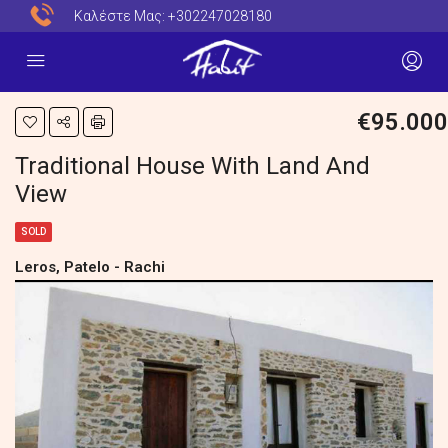
Καλέστε Μας:
+302247028180
€95.000
Traditional House With Land And
View
SOLD
Leros, Patelo - Rachi