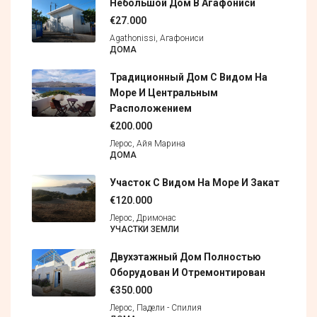
Небольшой Дом В Агафониси
€27.000
Agathonissi, Агафониси
ДОМА
Традиционный Дом С Видом На
Море И Центральным
Расположением
€200.000
Лерос, Айя Марина
ДОМА
Участок С Видом На Море И Закат
€120.000
Лерос, Дримонас
УЧАСТКИ ЗЕМЛИ
Двухэтажный Дом Полностью
Оборудован И Отремонтирован
€350.000
Лерос, Падели - Спилия