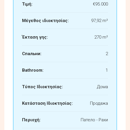
Τιμή:
€95.000
Μέγεθος ιδιοκτησίας:
97,92 m²
Έκταση γης:
270 m²
Спальни:
2
Bathroom:
1
Τύπος Ιδιοκτησίας:
Дома
Κατάσταση Ιδιοκτησίας:
Продажа
Περιοχή:
Патело - Рахи