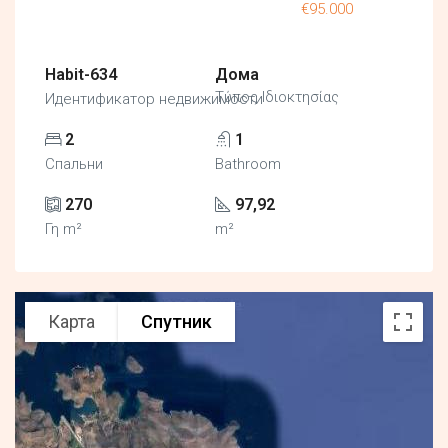
€95.000
Habit-634
Дома
Τύπος Ιδιοκτησίας
Идентификатор недвижимости
2
1
Спальни
Bathroom
270
97,92
Γη m²
m²
Карта
Спутник