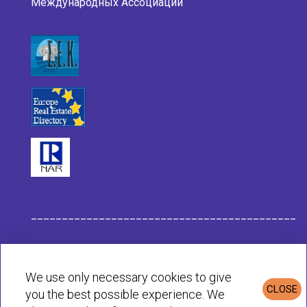
Международных Ассоциаций
___________________________________________
Данные компании Habit
We use only necessary cookies to give
CLOSE
you the best possible experience. We
Политика конфиденциальности и cookie