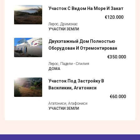
Участок С Видом На Море И Закат
€120.000
Лерос, Дримонас
УЧАСТКИ ЗЕМЛИ
Двухэтажный Дом Полностью
Оборудован И Отремонтирован
€350.000
Лерос, Падели - Спилия
ДОМА
Участок Под Застройку В
Василикии, Агатониси
€60.000
Агатониси, Агафониси
УЧАСТКИ ЗЕМЛИ