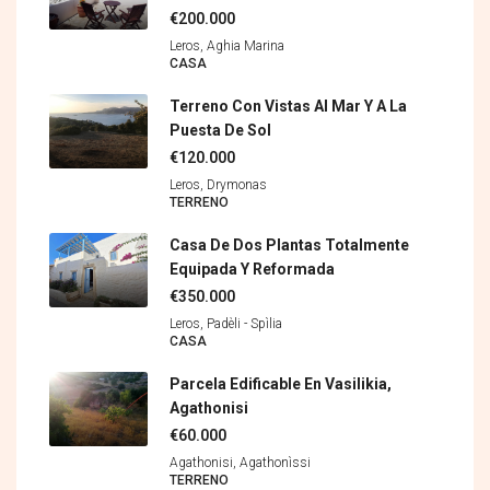
€200.000
Leros, Aghia Marina
CASA
Terreno Con Vistas Al Mar Y A La
Puesta De Sol
€120.000
Leros, Drymonas
TERRENO
Casa De Dos Plantas Totalmente
Equipada Y Reformada
€350.000
Leros, Padèli - Spìlia
CASA
Parcela Edificable En Vasilikia,
Agathonisi
€60.000
Agathonisi, Agathonìssi
TERRENO