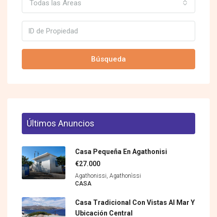
Todas las Áreas
Búsqueda
Últimos Anuncios
Casa Pequeña En Agathonisi
€27.000
Agathonissi, Agathonìssi
CASA
Casa Tradicional Con Vistas Al Mar Y
Ubicación Central