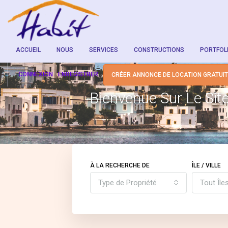
ACCUEIL
NOUS
SERVICES
CONSTRUCTIONS
PORTFOL
CONNEXION
ENREGISTRER
CRÉER ANNONCE DE LOCATION GRATUI
Bienvenue Sur Le Sit
À LA RECHERCHE DE
ÎLE / VILLE
Type de Propriété
Tout Îles