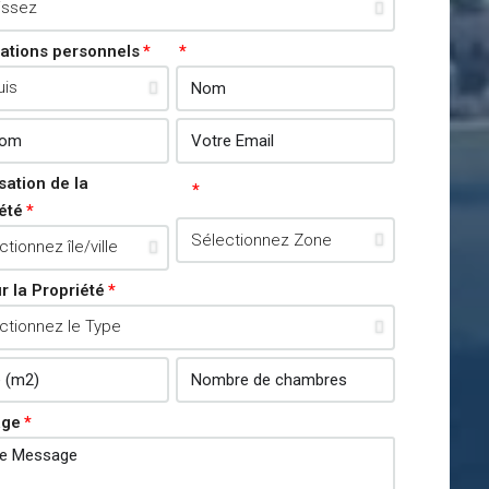
ations personnels
sation de la
été
ur la Propriété
age