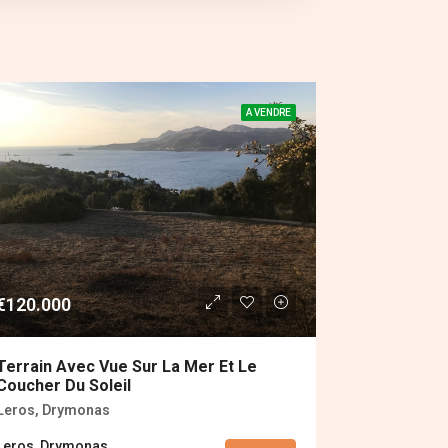
A VENDRE
€120.000
Terrain Avec Vue Sur La Mer Et Le
Coucher Du Soleil
Leros, Drymonas
Leros, Drymonas