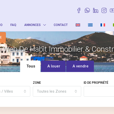
IO
FAQ
ANNONCES
CONTACT
TE
e Web De Habit Immobilier & Const
Tous
A louer
A vendre
ZONE
ID DE PROPRIÉTÉ
 / Villes
Toutes les Zones