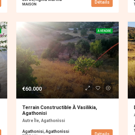
Détails
MAISON
A VENDRE
€60.000
Terrain Constructible À Vasilikia,
Agathonisi
Autre Île, Agathonìssi
Agathonisi, Agathonìssi
Détails