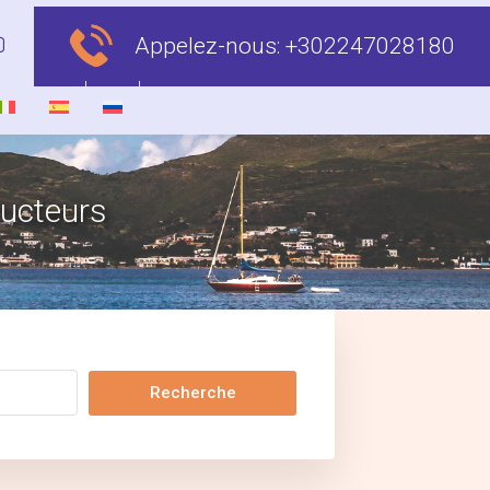
Appelez-nous:
+302247028180
ructeurs
Recherche