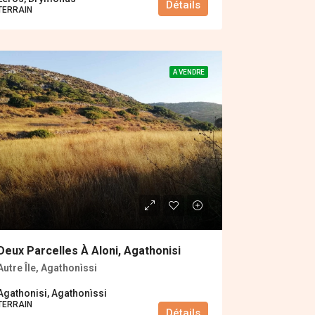
Détails
ΤERRAIN
A VENDRE
Deux Parcelles À Aloni, Agathonisi
Autre Île, Agathonìssi
Agathonisi, Agathonìssi
ΤERRAIN
Détails