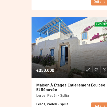
Détails
A VENDRE
€350.000
Maison À Étages Entièrement Équipée
Et Rénovée
Leros, Padèli - Spìlia
Leros, Padèli - Spìlia
Détails