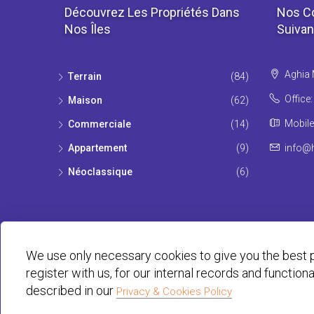
Découvrez Les Propriétés Dans
Nos C
Nos Îles
Suivan
Aghia 
Τerrain
(84)
Office
Maison
(62)
Mobile
Commerciale
(14)
Appartement
(9)
info@h
Νéoclassique
(6)
We use only necessary cookies to give you the best p
register with us, for our internal records and function
described in our
Privacy & Cookies Policy
© Habit 2001-2025 All rights reserved