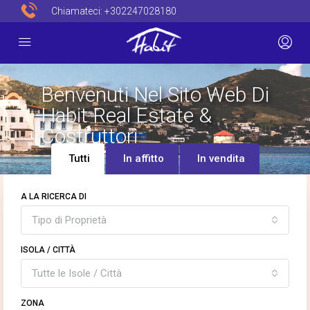
Chiamateci:
+302247028180
Benvenuti Nel Sito Web Di
Habit Real Estate &
Costruttori
Tutti
In affitto
In vendita
A LA RICERCA DI
Tipo di Proprietà
ISOLA / CITTÀ
Tutte le Isole / Città
ZONA