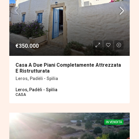
€350.000
Casa A Due Piani Completamente Attrezzata
E Ristrutturata
Leros, Padèli - Spìlia
Leros, Padèli - Spìlia
CASA
IN VENDITA