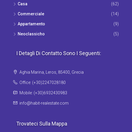
Casa
(62)
Commerciale
(14)
Appartamento
(9)
Νeoclassicho
(5)
I Detagli Di Contatto Sono I Seguenti:
Aghia Marina, Leros, 85400, Grecia
Office: (+30)2247028180
Mobile: (+30)6932430983
info@habit-realestate.com
Trovateci Sulla Mappa