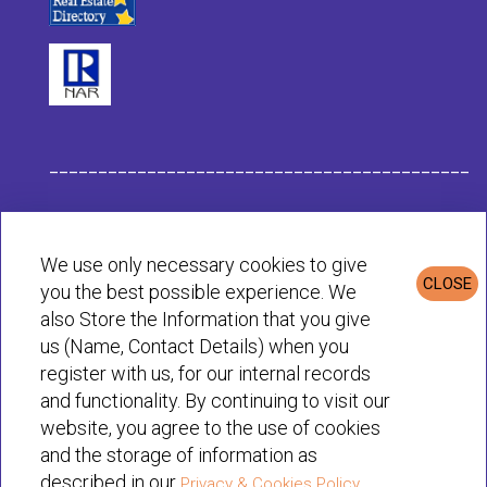
___________________________________________
Dati dell Impresa Habit
We use only necessary cookies to give
CLOSE
you the best possible experience. We
Informativa sulla Privacy e sui Cookie
also Store the Information that you give
us (Name, Contact Details) when you
register with us, for our internal records
© Habit 2001-2025 All rights reserved
and functionality. By continuing to visit our
website, you agree to the use of cookies
and the storage of information as
described in our
Privacy & Cookies Policy