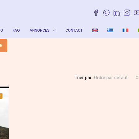
IO
FAQ
ANNONCES
CONTACT
TE
Trier par:
Ordre par défaut
E