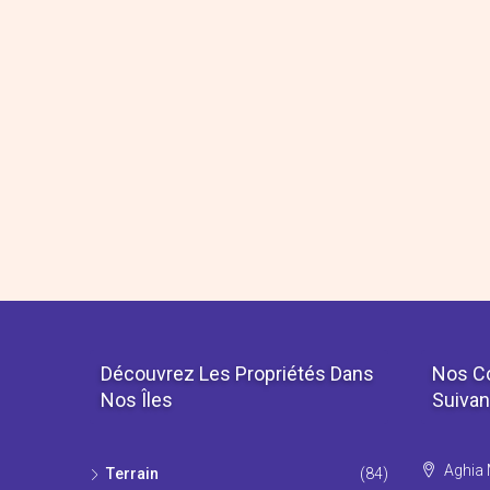
Découvrez Les Propriétés Dans
Nos C
Nos Îles
Suivan
Aghia 
Τerrain
(84)