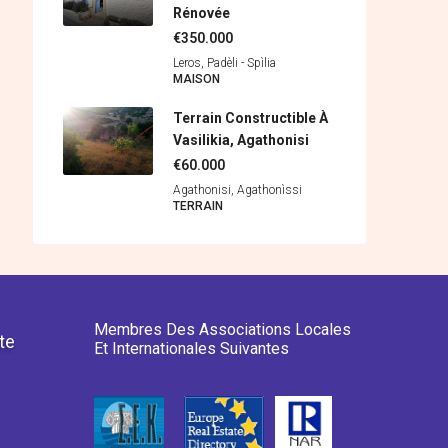
Rénovée
€350.000
Leros, Padèli - Spìlia
MAISON
Terrain Constructible À
Vasilikia, Agathonisi
€60.000
Agathonisi, Agathonìssi
ΤERRAIN
Membres Des Associations Locales
te
Et Internationales Suivantes