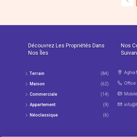
Découvrez Les Propriétés Dans
Nos C
Nos Îles
Suivan
Aghia 
Τerrain
(84)
Office
Maison
(62)
Mobile
Commerciale
(14)
Appartement
(9)
info@h
Νéoclassique
(6)