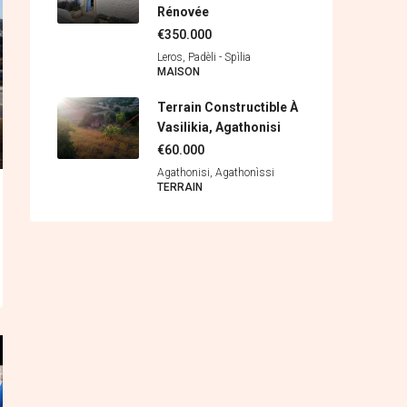
Rénovée
€350.000
Leros, Padèli - Spìlia
MAISON
Terrain Constructible À
Vasilikia, Agathonisi
€60.000
Agathonisi, Agathonìssi
ΤERRAIN