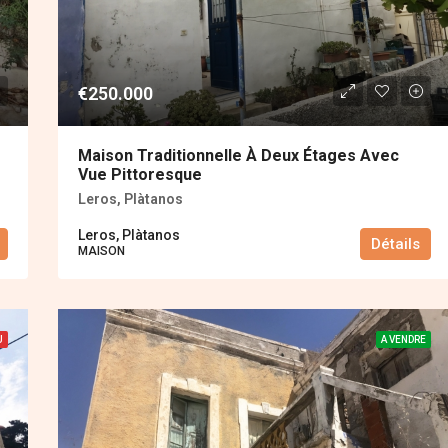
€250.000
Maison Traditionnelle À Deux Étages Avec
Vue Pittoresque
Leros, Plàtanos
Leros, Plàtanos
Détails
MAISON
U
A VENDRE