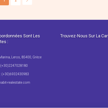
1
2
oordonnées Sont Les
Trouvez-Nous Sur La Car
tes :
Marina, Leros, 85400, Grèce
: (+30)2247028180
: (+30)6932430983
abit-realestate.com