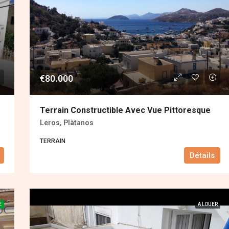
€80.000
Terrain Constructible Avec Vue Pittoresque
Leros, Plàtanos
ΤERRAIN
Détails
E
A LOUER