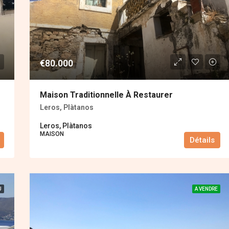
€80.000
Maison Traditionnelle À Restaurer
Leros, Plàtanos
Leros, Plàtanos
MAISON
Détails
U
A VENDRE