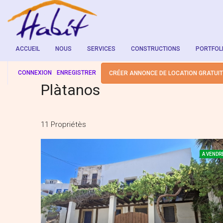
ACCUEIL
NOUS
SERVICES
CONSTRUCTIONS
PORTFOL
CONNEXION
ENREGISTRER
CRÉER ANNONCE DE LOCATION GRATUI
Plàtanos
11 Propriétès
A VENDR