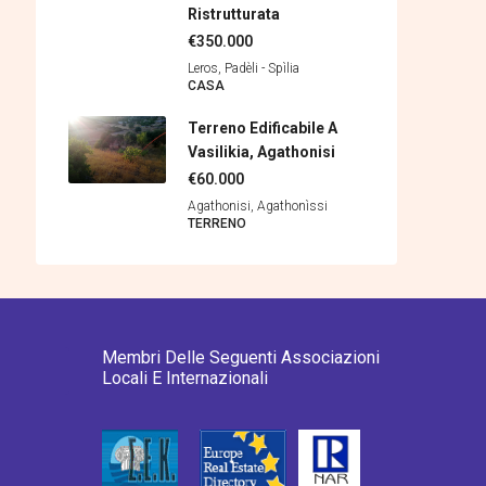
Ristrutturata
€350.000
Leros, Padèli - Spìlia
CASA
Terreno Edificabile A
Vasilikia, Agathonisi
€60.000
Agathonisi, Agathonìssi
TERRENΟ
Membri Delle Seguenti Associazioni
Locali E Internazionali