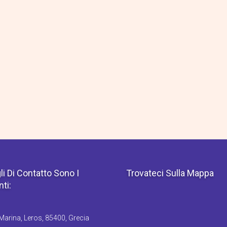
li Di Contatto Sono I
Trovateci Sulla Mappa
ti:
arina, Leros, 85400, Grecia