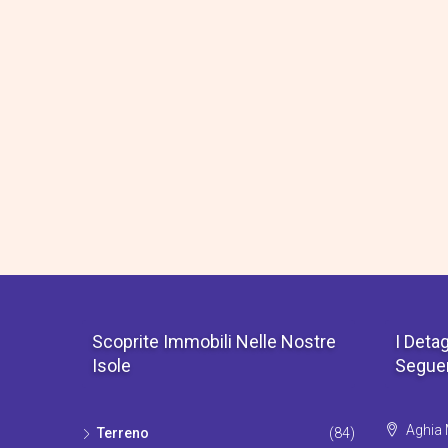
Scoprite Immobili Nelle Nostre
I Detag
Isole
Seguen
Aghia M
Terrenο
(84)